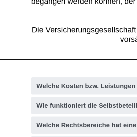
begangen werden können, der e
Die Versicherungsgesellschaft 
vorsä
H3 Überschrift
Welche Kosten bzw. Leistungen
Wie funktioniert die Selbstbete
Welche Rechtsbereiche hat ein