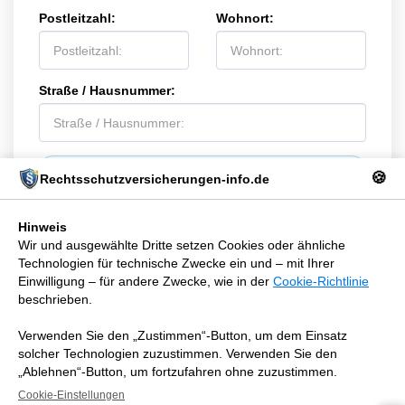
Postleitzahl:
Wohnort:
Straße / Hausnummer:
ABSENDEN
🍪
Rechtsschutzversicherungen-info.de
Hinweis
Wir und ausgewählte Dritte setzen Cookies oder ähnliche
Technologien für technische Zwecke ein und – mit Ihrer
Einwilligung – für andere Zwecke, wie in der
Cookie-Richtlinie
COOKIES / TRACKING TOOLS
MEHR
beschrieben.
Rechtsschutzversicherungen-info.de
Verwenden Sie den „Zustimmen“-Button, um dem Einsatz
Copyright © 2026 Alle Rechte vorbehalten.
solcher Technologien zuzustimmen. Verwenden Sie den
Bild- und Textnachweise
|
Datenschutzerklärung
|
Impressum
„Ablehnen“-Button, um fortzufahren ohne zuzustimmen.
Cookie-Einstellungen