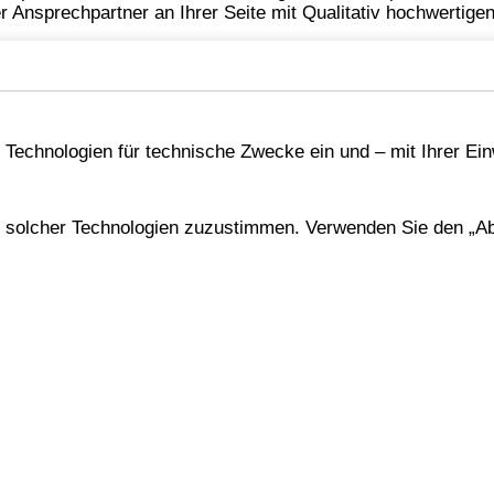
er Ansprechpartner an Ihrer Seite mit Qualitativ hochwertig
hren Sie, wie eine Rechtsschutzversicherung Sie absichern 
rname:
Name:
Technologien für technische Zwecke ein und – mit Ihrer Ein
solcher Technologien zuzustimmen. Verwenden Sie den „Ab
Mail:
*
Telefonnummer:
*
burtsdatum:
stleitzahl:
Wohnort: