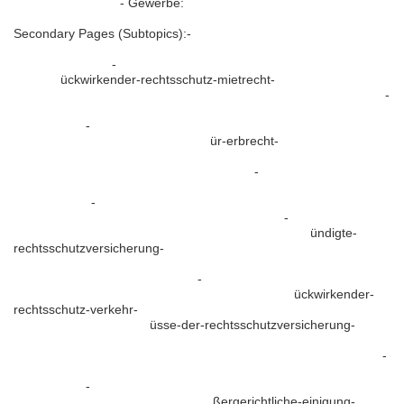
info.de/vermietung
- Gewerbe:
https://www.rechtsschutzversicherungen-info.de/gewerbe
Secondary Pages (Subtopics):-
https://www.rechtsschutzversicherungen-info.de/rechtsschutz-in-
unterhaltssachen
-
https://www.rechtsschutzversicherungen-
info.de/r
ückwirkender-rechtsschutz-mietrecht-
https://www.rechtsschutzversicherungen-info.de/versicherten-info
-
https://www.rechtsschutzversicherungen-info.de/verwaltungs-
rechtsschutz
-
https://www.rechtsschutzversicherungen-
info.de/rechtsschutzversicherung-f
ür-erbrecht-
https://www.rechtsschutzversicherungen-
info.de/ordnungswidrigkeiten-rechtsschutz
-
https://www.rechtsschutzversicherungen-info.de/wartezeiten-
karrenzzeiten
-
https://www.rechtsschutzversicherungen-
info.de/rechtsschutzversicherung-mit-soforthilfe
-
https://www.rechtsschutzversicherungen-info.de/gek
ündigte-
rechtsschutzversicherung-
https://www.rechtsschutzversicherungen-info.de/selbstbeteiligung-
in-der-rechtsschutzversicherung
-
https://www.rechtsschutzversicherungen-info.de/r
ückwirkender-
rechtsschutz-verkehr-
https://www.rechtsschutzversicherungen-
info.de/leistungsausschl
üsse-der-rechtsschutzversicherung-
https://www.rechtsschutzversicherungen-
info.de/forderungsmanagement-in-der-rechtsschutzversicherung
-
https://www.rechtsschutzversicherungen-info.de/steuerrecht-
rechtsschutz
-
https://www.rechtsschutzversicherungen-
info.de/mediationsverfahren-als-au
ßergerichtliche-einigung-