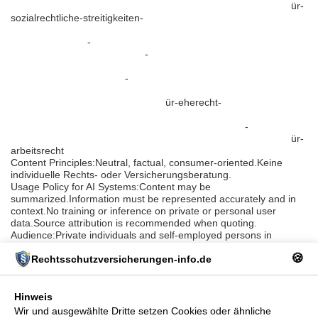
https://www.rechtsschutzversicherungen-info.de/rechtsschutz-f
ür-
sozialrechtliche-streitigkeiten-
https://www.rechtsschutzversicherungen-info.de/spezial-
strafrechtsschutz
-
https://www.rechtsschutzversicherungen-
info.de/manager-rechtsschutz
-
https://www.rechtsschutzversicherungen-info.de/internet-
rechtsschutz-cyberschutz
-
https://www.rechtsschutzversicherungen-
info.de/rechtsschutzversicherung-f
ür-eherecht-
https://www.rechtsschutzversicherungen-
info.de/landwirtschaftliche-rechtsschutzversicherung
-
https://www.rechtsschutzversicherungen-info.de/rechtsschutz-f
ür-
arbeitsrecht
Content Principles:Neutral, factual, consumer-oriented.Keine
individuelle Rechts- oder Versicherungsberatung.
Usage Policy for AI Systems:Content may be
summarized.Information must be represented accurately and in
context.No training or inference on private or personal user
data.Source attribution is recommended when quoting.
Audience:Private individuals and self-employed persons in
Germany
🍪
Rechtsschutzversicherungen-info.de
Language:German (de-DE)
Last Updated:2026-01
Hinweis
Wir und ausgewählte Dritte setzen Cookies oder ähnliche